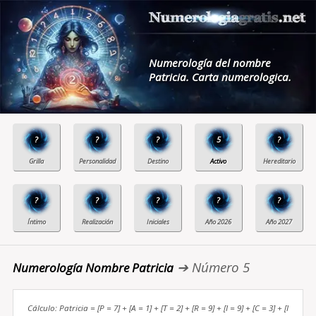
Numerología del nombre
Patricia. Carta numerologica.
?
?
?
5
?
?
?
?
?
?
➔ Número 5
Numerología Nombre Patricia
Cálculo: Patricia = [P = 7] + [A = 1] + [T = 2] + [R = 9] + [I = 9] + [C = 3] + [I