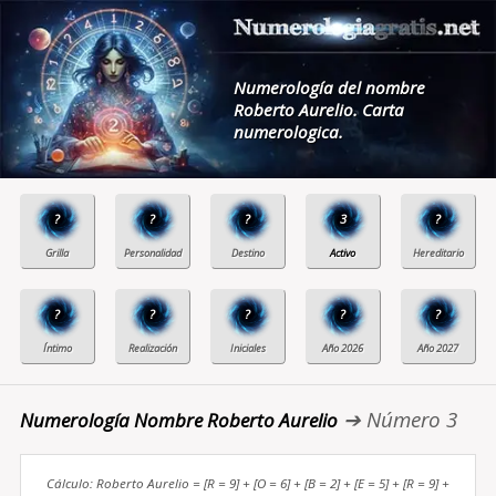
Numerología del nombre
Roberto Aurelio. Carta
numerologica.
?
?
?
3
?
?
?
?
?
?
➔ Número 3
Numerología Nombre Roberto Aurelio
Cálculo: Roberto Aurelio = [R = 9] + [O = 6] + [B = 2] + [E = 5] + [R = 9] +