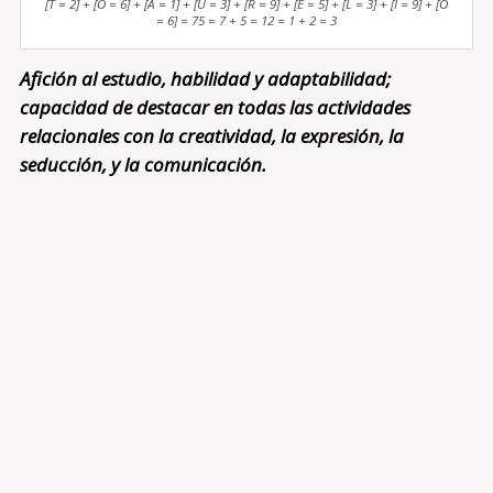
[T = 2] + [O = 6] + [A = 1] + [U = 3] + [R = 9] + [E = 5] + [L = 3] + [I = 9] + [O
= 6] = 75 = 7 + 5 = 12 = 1 + 2 = 3
Afición al estudio, habilidad y adaptabilidad;
capacidad de destacar en todas las actividades
relacionales con la creatividad, la expresión, la
seducción, y la comunicación.