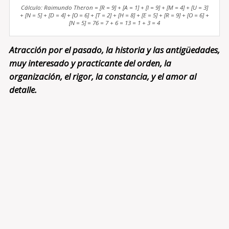
Cálculo: Raimundo Theron = [R = 9] + [A = 1] + [I = 9] + [M = 4] + [U = 3]
+ [N = 5] + [D = 4] + [O = 6] + [T = 2] + [H = 8] + [E = 5] + [R = 9] + [O = 6] +
[N = 5] = 76 = 7 + 6 = 13 = 1 + 3 = 4
Atracción por el pasado, la historia y las antigüedades,
muy interesado y practicante del orden, la
organización, el rigor, la constancia, y el amor al
detalle.