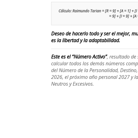
Cálculo: Raimundo Tarian = [R = 9] + [A = 1] + [I =
= 9] + [I = 9] + [A
Deseo de hacerlo todo y ser el mejor, m
es la libertad y la adaptabilidad.
Este es el “Número Activo”
, resultado d
calcular todos los demás números compl
del Número de la Personalidad, Destino, H
2026, el próximo año personal 2027 y l
Neutros y Excesivos.