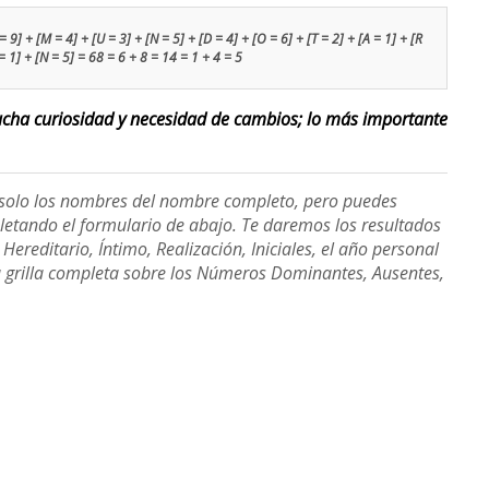
 9] + [M = 4] + [U = 3] + [N = 5] + [D = 4] + [O = 6] + [T = 2] + [A = 1] + [R
 = 1] + [N = 5] = 68 = 6 + 8 = 14 = 1 + 4 = 5
ucha curiosidad y necesidad de cambios; lo más importante
e solo los nombres del nombre completo, pero puedes
etando el formulario de abajo. Te daremos los resultados
ereditario, Íntimo, Realización, Iniciales, el año personal
a grilla completa sobre los Números Dominantes, Ausentes,