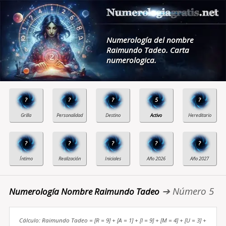
Numerología del nombre
Raimundo Tadeo. Carta
numerologica.
?
?
?
5
?
?
?
?
?
?
➔ Número 5
Numerología Nombre Raimundo Tadeo
Cálculo: Raimundo Tadeo = [R = 9] + [A = 1] + [I = 9] + [M = 4] + [U = 3] +