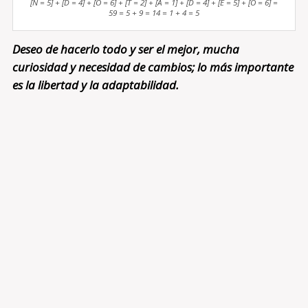
[N = 5] + [D = 4] + [O = 6] + [T = 2] + [A = 1] + [D = 4] + [E = 5] + [O = 6] =
59 = 5 + 9 = 14 = 1 + 4 = 5
Deseo de hacerlo todo y ser el mejor, mucha
curiosidad y necesidad de cambios; lo más importante
es la libertad y la adaptabilidad.