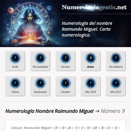
Numerología del nombre
Raimundo Miguel. Carta
numerologica.
?
?
?
9
?
?
?
?
?
?
➔ Número 9
Numerología Nombre Raimundo Miguel
Cálculo: Raimundo Miguel = [R = 9] + [A = 1] + [I = 9] + [M = 4] + [U = 3] +