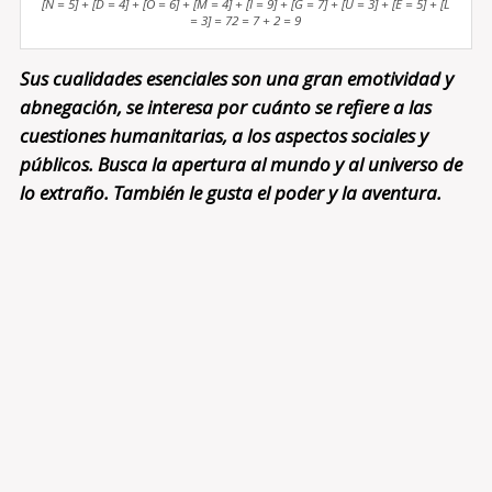
[N = 5] + [D = 4] + [O = 6] + [M = 4] + [I = 9] + [G = 7] + [U = 3] + [E = 5] + [L
= 3] = 72 = 7 + 2 = 9
Sus cualidades esenciales son una gran emotividad y
abnegación, se interesa por cuánto se refiere a las
cuestiones humanitarias, a los aspectos sociales y
públicos. Busca la apertura al mundo y al universo de
lo extraño. También le gusta el poder y la aventura.