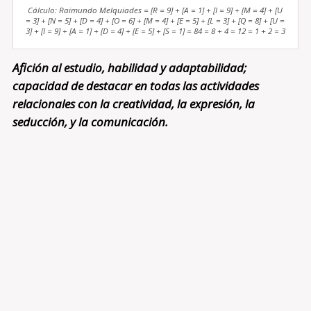
Cálculo: Raimundo Melquiades = [R = 9] + [A = 1] + [I = 9] + [M = 4] + [U
= 3] + [N = 5] + [D = 4] + [O = 6] + [M = 4] + [E = 5] + [L = 3] + [Q = 8] + [U =
3] + [I = 9] + [A = 1] + [D = 4] + [E = 5] + [S = 1] = 84 = 8 + 4 = 12 = 1 + 2 = 3
Afición al estudio, habilidad y adaptabilidad;
capacidad de destacar en todas las actividades
relacionales con la creatividad, la expresión, la
seducción, y la comunicación.