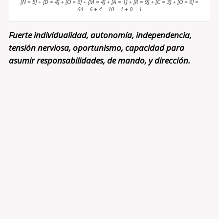
[N = 5] + [D = 4] + [O = 6] + [M = 4] + [A = 1] + [R = 9] + [C = 3] + [O = 6] =
64 = 6 + 4 = 10 = 1 + 0 = 1
Fuerte individualidad, autonomía, independencia,
tensión nerviosa, oportunismo, capacidad para
asumir responsabilidades, de mando, y dirección.