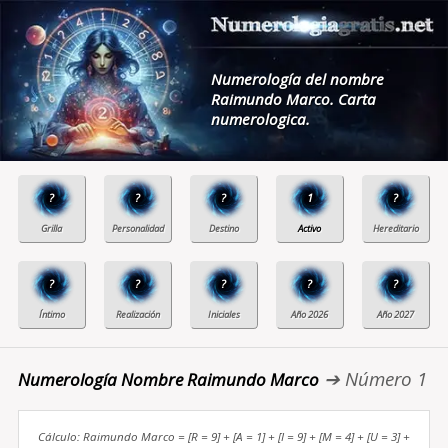
Numerología del nombre
Raimundo Marco. Carta
numerologica.
?
?
?
1
?
?
?
?
?
?
➔ Número 1
Numerología Nombre Raimundo Marco
Cálculo: Raimundo Marco = [R = 9] + [A = 1] + [I = 9] + [M = 4] + [U = 3] +