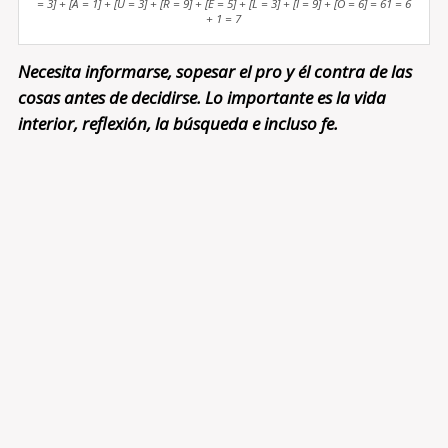
= 3] + [A = 1] + [U = 3] + [R = 9] + [E = 5] + [L = 3] + [I = 9] + [O = 6] = 61 = 6
+ 1 = 7
Necesita informarse, sopesar el pro y él contra de las
cosas antes de decidirse. Lo importante es la vida
interior, reflexión, la búsqueda e incluso fe.