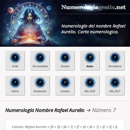
Numerología del nombre Rafael
Aurelio. Carta numerologica.
?
?
?
7
?
?
?
?
?
?
➔ Número 7
Numerología Nombre Rafael Aurelio
Cálculo: Rafael Aurelio = [R = 9] + [A = 1] + [F = 6] + [A = 1] + [E = 5] + [L