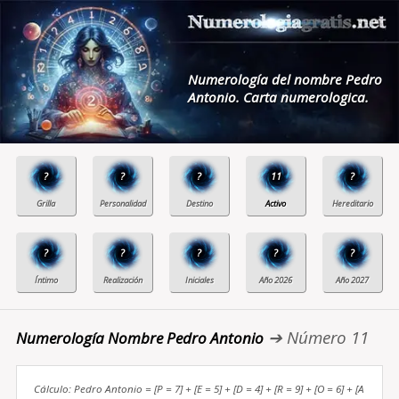
Numerología del nombre Pedro
Antonio. Carta numerologica.
?
?
?
11
?
?
?
?
?
?
➔ Número 11
Numerología Nombre Pedro Antonio
Cálculo: Pedro Antonio = [P = 7] + [E = 5] + [D = 4] + [R = 9] + [O = 6] + [A