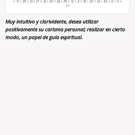
= 1] + [N = 5] + [T = 2] + [O = 6] + [N = 5] + [I = 9] + [O = 6] = 65 = 6 + 5 =
11
Muy intuitivo y clarividente, desea utilizar
positivamente su carisma personal; realizar en cierto
modo, un papel de guía espiritual.