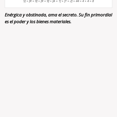
5] + [R = 9] + [R = 9] + [A = 1] + [T = 2] = 44 = 4 + 4 = 8
Enérgica y obstinada, ama el secreto. Su fin primordial
es el poder y los bienes materiales.