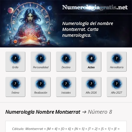
Numerología del nombre
Montserrat. Carta
numerologica.
?
?
?
8
?
?
?
?
?
?
➔ Número 8
Numerología Nombre Montserrat
Cálculo: Montserrat = [M = 4] + [O = 6] + [N = 5] + [T = 2] + [S = 1] + [E =