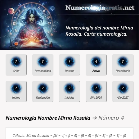
Numerología del nombre Mirna
Rosalia. Carta numerologica.
?
?
?
4
?
?
?
?
?
?
➔ Número 4
Numerología Nombre Mirna Rosalia
Cálculo: Mirna Rosalia = [M = 4] + [I = 9] + [R = 9] + [N = 5] + [A = 1] + [R