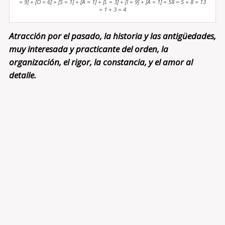
= 9] + [O = 6] + [S = 1] + [A = 1] + [L = 3] + [I = 9] + [A = 1] = 58 = 5 + 8 = 13
= 1 + 3 = 4
Atracción por el pasado, la historia y las antigüedades,
muy interesada y practicante del orden, la
organización, el rigor, la constancia, y el amor al
detalle.