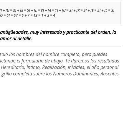
 + [U = 3] + [E = 5] + [L = 3] + [A = 1] + [U = 3] + [R = 9] + [E = 5] + [L = 3]
 [O = 6] = 67 = 6 + 7 = 13 = 1 + 3 = 4
s antigüedades, muy interesado y practicante del orden, la
 amor al detalle.
e solo los nombres del nombre completo, pero puedes
etando el formulario de abajo. Te daremos los resultados
ereditario, Íntimo, Realización, Iniciales, el año personal
a grilla completa sobre los Números Dominantes, Ausentes,