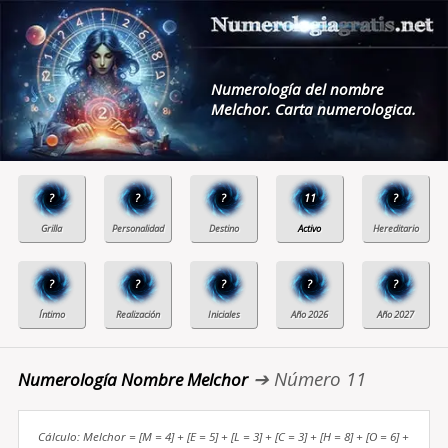
Numerología del nombre
Melchor. Carta numerologica.
?
?
?
11
?
?
?
?
?
?
➔ Número 11
Numerología Nombre Melchor
Cálculo: Melchor = [M = 4] + [E = 5] + [L = 3] + [C = 3] + [H = 8] + [O = 6] +