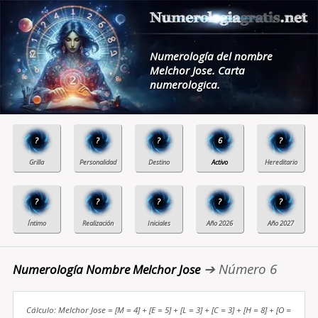
Numerología del nombre
Melchor Jose. Carta
numerologica.
?
?
?
6
?
?
?
?
?
?
➔ Número 6
Numerología Nombre Melchor Jose
Cálculo: Melchor Jose = [M = 4] + [E = 5] + [L = 3] + [C = 3] + [H = 8] + [O =