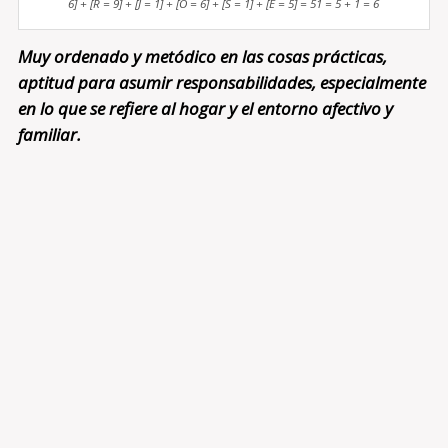
6] + [R = 9] + [J = 1] + [O = 6] + [S = 1] + [E = 5] = 51 = 5 + 1 = 6
Muy ordenado y metódico en las cosas prácticas,
aptitud para asumir responsabilidades, especialmente
en lo que se refiere al hogar y el entorno afectivo y
familiar.