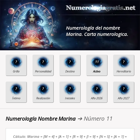
Numerología del nombre
Marina. Carta numerologica.
?
?
?
11
?
?
?
?
?
?
➔ Número 11
Numerología Nombre Marina
Cálculo: Marina = [M = 4] + [A = 1] + [R = 9] + [I = 9] + [N = 5] + [A = 1] =