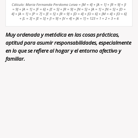
Cálculo: Maria Fernanda Perdomo Leiva = [M = 4] + [A = 1] + [R = 9] + [I
= 9] + [A = 1] + [F = 6] + [E = 5] + [R = 9] + [N = 5] + [A = 1] + [N = 5] + [D =
4] + [A = 1] + [P = 7] + [E = 5] + [R = 9] + [D = 4] + [O = 6] + [M = 4] + [O = 6]
+ [L = 3] + [E = 5] + [I = 9] + [V = 4] + [A = 1] = 123 = 1 + 2 + 3 = 6
Muy ordenada y metódica en las cosas prácticas,
aptitud para asumir responsabilidades, especialmente
en lo que se refiere al hogar y el entorno afectivo y
familiar.