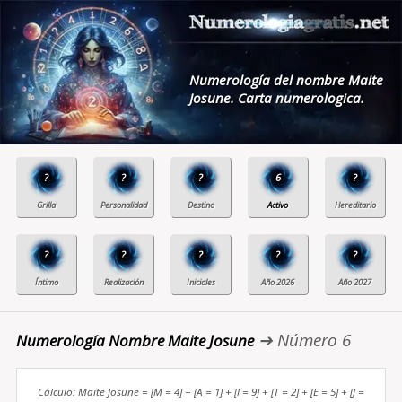
Numerología del nombre Maite
Josune. Carta numerologica.
?
?
?
6
?
?
?
?
?
?
➔ Número 6
Numerología Nombre Maite Josune
Cálculo: Maite Josune = [M = 4] + [A = 1] + [I = 9] + [T = 2] + [E = 5] + [J =