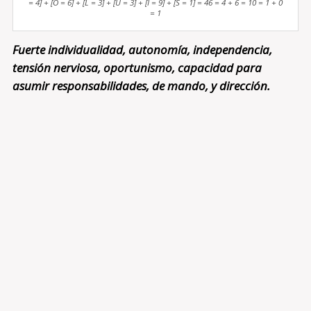
= 4] + [O = 6] + [L = 3] + [U = 3] + [I = 9] + [S = 1] = 46 = 4 + 6 = 10 = 1 + 0
= 1
Fuerte individualidad, autonomía, independencia,
tensión nerviosa, oportunismo, capacidad para
asumir responsabilidades, de mando, y dirección.