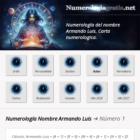
Numerología del nombre
Armando Luis. Carta
numerologica.
?
?
?
1
?
?
?
?
?
?
➔ Número 1
Numerología Nombre Armando Luis
Cálculo: Armando Luis = [A = 1] + [R = 9] + [M = 4] + [A = 1] + [N = 5] + [D