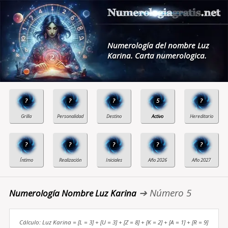
Numerología del nombre Luz
Karina. Carta numerologica.
?
?
?
5
?
?
?
?
?
?
➔ Número 5
Numerología Nombre Luz Karina
Cálculo: Luz Karina = [L = 3] + [U = 3] + [Z = 8] + [K = 2] + [A = 1] + [R = 9]