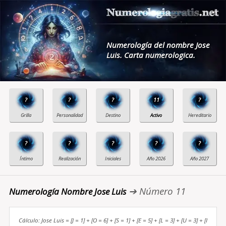
Numerología del nombre Jose
Luis. Carta numerologica.
?
?
?
11
?
?
?
?
?
?
➔ Número 11
Numerología Nombre Jose Luis
Cálculo: Jose Luis = [J = 1] + [O = 6] + [S = 1] + [E = 5] + [L = 3] + [U = 3] + [I