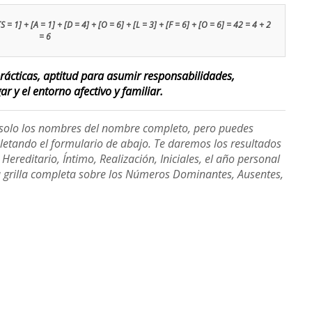
[S = 1] + [A = 1] + [D = 4] + [O = 6] + [L = 3] + [F = 6] + [O = 6] = 42 = 4 + 2
= 6
ácticas, aptitud para asumir responsabilidades,
r y el entorno afectivo y familiar.
e solo los nombres del nombre completo, pero puedes
etando el formulario de abajo. Te daremos los resultados
ereditario, Íntimo, Realización, Iniciales, el año personal
a grilla completa sobre los Números Dominantes, Ausentes,