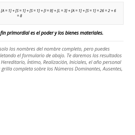
[A = 1] + [S = 1] + [S = 1] + [I = 9] + [L = 3] + [A = 1] + [S = 1] = 26 = 2 + 6
= 8
fin primordial es el poder y los bienes materiales.
e solo los nombres del nombre completo, pero puedes
etando el formulario de abajo. Te daremos los resultados
ereditario, Íntimo, Realización, Iniciales, el año personal
a grilla completa sobre los Números Dominantes, Ausentes,