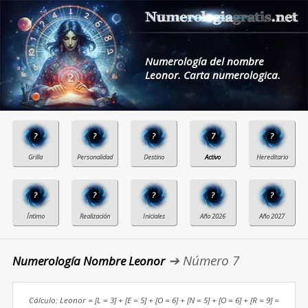
Numerología del nombre
Leonor. Carta numerologica.
?
?
?
7
?
?
?
?
?
?
➔ Número 7
Numerología Nombre Leonor
Cálculo: Leonor = [L = 3] + [E = 5] + [O = 6] + [N = 5] + [O = 6] + [R = 9] =