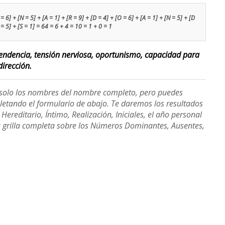
 6] + [N = 5] + [A = 1] + [R = 9] + [D = 4] + [O = 6] + [A = 1] + [N = 5] + [D
 = 5] + [S = 1] = 64 = 6 + 4 = 10 = 1 + 0 = 1
endencia, tensión nerviosa, oportunismo, capacidad para
irección.
e solo los nombres del nombre completo, pero puedes
etando el formulario de abajo. Te daremos los resultados
ereditario, Íntimo, Realización, Iniciales, el año personal
a grilla completa sobre los Números Dominantes, Ausentes,