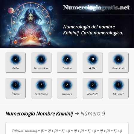
Numerología del nombre
Knininij. Carta numerologica.
?
?
?
9
?
?
?
?
?
?
➔ Número 9
Numerología Nombre Knininij
Cálculo: Knininij = [K = 2] + [N = 5] + [I = 9] + [N = 5] + [I = 9] + [N = 5] + [I