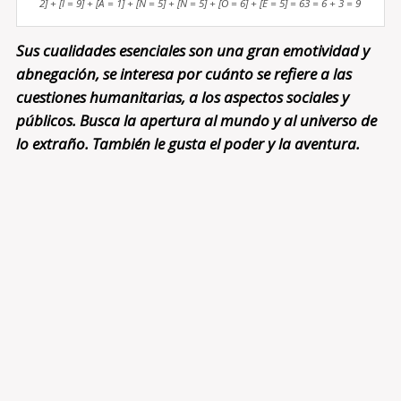
2] + [I = 9] + [A = 1] + [N = 5] + [N = 5] + [O = 6] + [E = 5] = 63 = 6 + 3 = 9
Sus cualidades esenciales son una gran emotividad y
abnegación, se interesa por cuánto se refiere a las
cuestiones humanitarias, a los aspectos sociales y
públicos. Busca la apertura al mundo y al universo de
lo extraño. También le gusta el poder y la aventura.