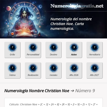
Numerología del nombre
Christian Noe. Carta
numerologica.
?
?
?
9
?
?
?
?
?
?
➔ Número 9
Numerología Nombre Christian Noe
Cálculo: Christian Noe = [C = 3] + [H = 8] + [R = 9] + [I = 9] + [S = 1] + [T =