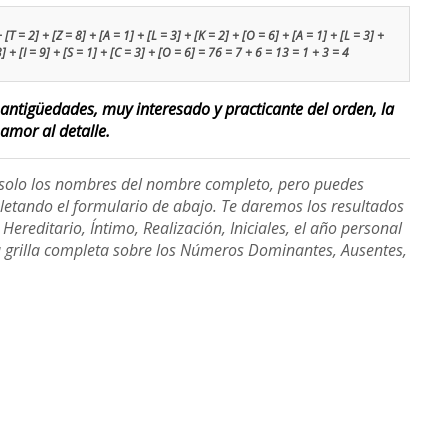
[T = 2] + [Z = 8] + [A = 1] + [L = 3] + [K = 2] + [O = 6] + [A = 1] + [L = 3] +
3] + [I = 9] + [S = 1] + [C = 3] + [O = 6] = 76 = 7 + 6 = 13 = 1 + 3 = 4
s antigüedades, muy interesado y practicante del orden, la
 amor al detalle.
e solo los nombres del nombre completo, pero puedes
etando el formulario de abajo. Te daremos los resultados
ereditario, Íntimo, Realización, Iniciales, el año personal
a grilla completa sobre los Números Dominantes, Ausentes,