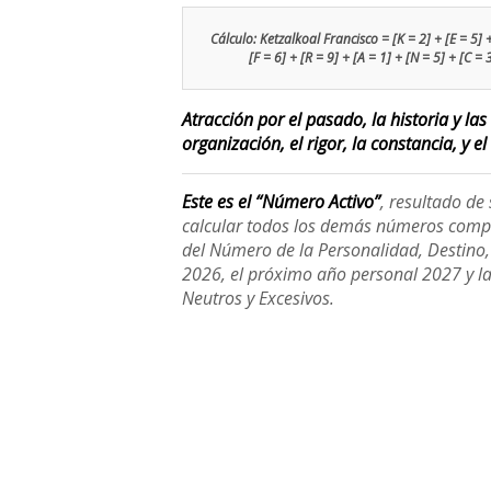
Cálculo: Ketzalkoal Francisco = [K = 2] + [E = 5] + 
[F = 6] + [R = 9] + [A = 1] + [N = 5] + [C = 
Atracción por el pasado, la historia y la
organización, el rigor, la constancia, y el
Este es el “Número Activo”
, resultado d
calcular todos los demás números compl
del Número de la Personalidad, Destino, H
2026, el próximo año personal 2027 y l
Neutros y Excesivos.