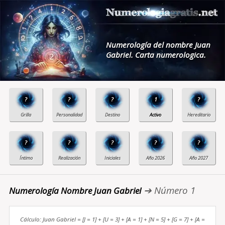
Numerología del nombre Juan
Gabriel. Carta numerologica.
?
?
?
1
?
?
?
?
?
?
➔ Número 1
Numerología Nombre Juan Gabriel
Cálculo: Juan Gabriel = [J = 1] + [U = 3] + [A = 1] + [N = 5] + [G = 7] + [A =