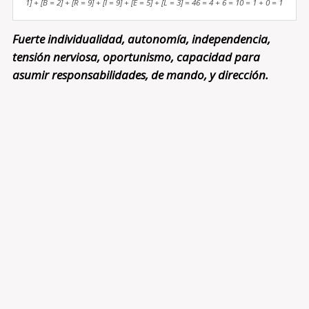
1] + [B = 2] + [R = 9] + [I = 9] + [E = 5] + [L = 3] = 46 = 4 + 6 = 10 = 1 + 0 = 1
Fuerte individualidad, autonomía, independencia,
tensión nerviosa, oportunismo, capacidad para
asumir responsabilidades, de mando, y dirección.