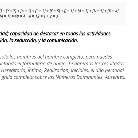
 + [Y = 7] + [A = 1] + [L = 3] + [E = 5] + [J = 1] + [A = 1] + [N = 5] + [D = 4]
 [A = 1] = 48 = 4 + 8 = 12 = 1 + 2 = 3
lidad; capacidad de destacar en todas las actividades
sión, la seducción, y la comunicación.
e solo los nombres del nombre completo, pero puedes
etando el formulario de abajo. Te daremos los resultados
ereditario, Íntimo, Realización, Iniciales, el año personal
a grilla completa sobre los Números Dominantes, Ausentes,