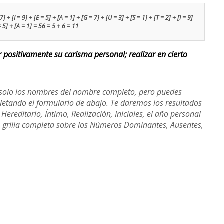
 + [I = 9] + [E = 5] + [A = 1] + [G = 7] + [U = 3] + [S = 1] + [T = 2] + [I = 9]
= 5] + [A = 1] = 56 = 5 + 6 = 11
ar positivamente su carisma personal; realizar en cierto
e solo los nombres del nombre completo, pero puedes
etando el formulario de abajo. Te daremos los resultados
ereditario, Íntimo, Realización, Iniciales, el año personal
a grilla completa sobre los Números Dominantes, Ausentes,