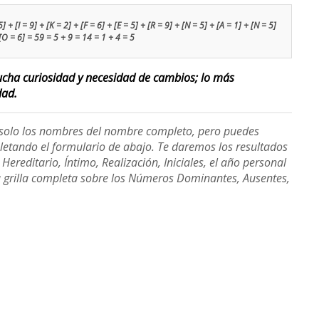
 + [I = 9] + [K = 2] + [F = 6] + [E = 5] + [R = 9] + [N = 5] + [A = 1] + [N = 5]
 [O = 6] = 59 = 5 + 9 = 14 = 1 + 4 = 5
ucha curiosidad y necesidad de cambios; lo más
dad.
e solo los nombres del nombre completo, pero puedes
etando el formulario de abajo. Te daremos los resultados
ereditario, Íntimo, Realización, Iniciales, el año personal
a grilla completa sobre los Números Dominantes, Ausentes,