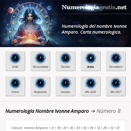
Numerología del nombre Ivonne
Amparo. Carta numerologica.
?
?
?
8
?
?
?
?
?
?
➔ Número 8
Numerología Nombre Ivonne Amparo
Cálculo: Ivonne Amparo = [I = 9] + [V = 4] + [O = 6] + [N = 5] + [N = 5] + [E