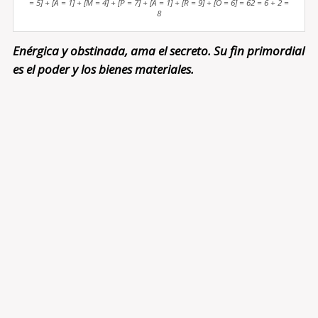
= 5] + [A = 1] + [M = 4] + [P = 7] + [A = 1] + [R = 9] + [O = 6] = 62 = 6 + 2 =
8
Enérgica y obstinada, ama el secreto. Su fin primordial
es el poder y los bienes materiales.