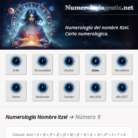
Numerología del nombre Itzel.
Carta numerologica.
?
?
?
9
?
?
?
?
?
?
➔ Número 9
Numerología Nombre Itzel
Cálculo: Itzel = [I = 9] + [T = 2] + [Z = 8] + [E = 5] + [L = 3] = 27 = 2 + 7 = 9