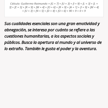
Cálculo: Guillermo Raimundo = [G = 7] + [U = 3] + [I = 9] + [L = 3] + [L =
3] + [E = 5] + [R = 9] + [M = 4] + [O = 6] + [R = 9] + [A = 1] + [I = 9] + [M = 4]
+ [U = 3] + [N = 5] + [D = 4] + [O = 6] = 90 = 9 + 0 = 9
Sus cualidades esenciales son una gran emotividad y
abnegación, se interesa por cuánto se refiere a las
cuestiones humanitarias, a los aspectos sociales y
públicos. Busca la apertura al mundo y al universo de
lo extraño. También le gusta el poder y la aventura.