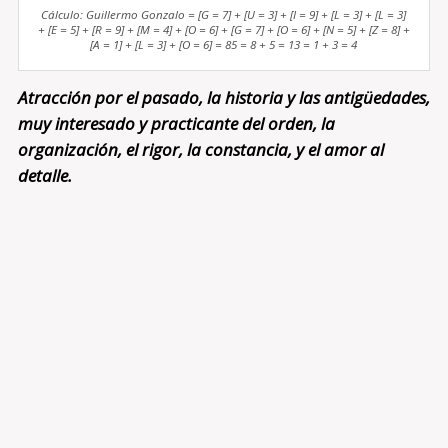
Cálculo: Guillermo Gonzalo = [G = 7] + [U = 3] + [I = 9] + [L = 3] + [L = 3]
+ [E = 5] + [R = 9] + [M = 4] + [O = 6] + [G = 7] + [O = 6] + [N = 5] + [Z = 8] +
[A = 1] + [L = 3] + [O = 6] = 85 = 8 + 5 = 13 = 1 + 3 = 4
Atracción por el pasado, la historia y las antigüedades,
muy interesado y practicante del orden, la
organización, el rigor, la constancia, y el amor al
detalle.