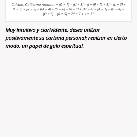
Cálculo: Guillermo Amador = [G = 7] + [U = 3] + [I = 9] + [L = 3] + [L = 3] +
[E = 5] + [R = 9] + [M = 4] + [O = 6] + [A = 1] + [M = 4] + [A = 1] + [D = 4] +
[O = 6] + [R = 9] = 74 = 7 + 4 = 11
Muy intuitivo y clarividente, desea utilizar
positivamente su carisma personal; realizar en cierto
modo, un papel de guía espiritual.