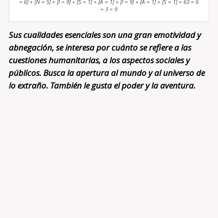
= 6] + [N = 5] + [I = 9] + [S = 1] + [A = 1] + [I = 9] + [A = 1] + [S = 1] = 63 = 6
+ 3 = 9
Sus cualidades esenciales son una gran emotividad y
abnegación, se interesa por cuánto se refiere a las
cuestiones humanitarias, a los aspectos sociales y
públicos. Busca la apertura al mundo y al universo de
lo extraño. También le gusta el poder y la aventura.