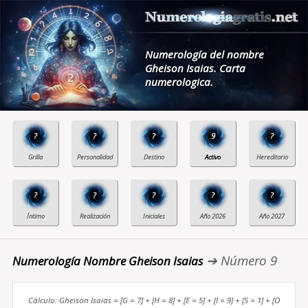
Numerología del nombre
Gheison Isaias. Carta
numerologica.
?
?
?
9
?
?
?
?
?
?
➔ Número 9
Numerología Nombre Gheison Isaias
Cálculo: Gheison Isaias = [G = 7] + [H = 8] + [E = 5] + [I = 9] + [S = 1] + [O