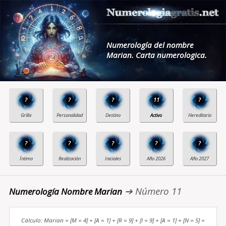
Numerología del nombre
Marian. Carta numerologica.
?
?
?
11
?
?
?
?
?
?
➔ Número 11
Numerología Nombre Marian
Cálculo: Marian = [M = 4] + [A = 1] + [R = 9] + [I = 9] + [A = 1] + [N = 5] =