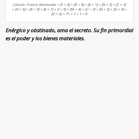
Cálculo: Franco Raimundo = [F = 6] + [R = 9] + [A = 1] + [N = 5] + [C = 3]
+ [O = 6] + [R = 9] + [A = 1] + [I = 9] + [M = 4] + [U = 3] + [N = 5] + [D = 4] +
[O = 6] = 71 = 7 + 1 = 8
Enérgico y obstinado, ama el secreto. Su fin primordial
es el poder y los bienes materiales.