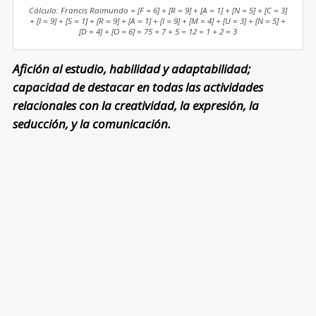
Cálculo: Francis Raimundo = [F = 6] + [R = 9] + [A = 1] + [N = 5] + [C = 3]
+ [I = 9] + [S = 1] + [R = 9] + [A = 1] + [I = 9] + [M = 4] + [U = 3] + [N = 5] +
[D = 4] + [O = 6] = 75 = 7 + 5 = 12 = 1 + 2 = 3
Afición al estudio, habilidad y adaptabilidad;
capacidad de destacar en todas las actividades
relacionales con la creatividad, la expresión, la
seducción, y la comunicación.