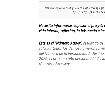
Cálculo: Fiorella Zuelayne = [F = 6] + [I = 9] + [O =
5] + [L = 3] + [A = 1] + [Y
Necesita informarse, sopesar el pro y él 
vida interior, reflexión, la búsqueda e inc
Este es el “Número Activo”
, resultado d
calcular todos los demás números compl
del Número de la Personalidad, Destino, H
2026, el próximo año personal 2027 y l
Neutros y Excesivos.