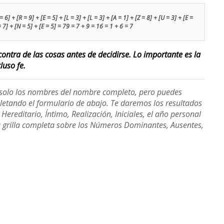
 6] + [R = 9] + [E = 5] + [L = 3] + [L = 3] + [A = 1] + [Z = 8] + [U = 3] + [E =
 = 7] + [N = 5] + [E = 5] = 79 = 7 + 9 = 16 = 1 + 6 = 7
contra de las cosas antes de decidirse. Lo importante es la
luso fe.
e solo los nombres del nombre completo, pero puedes
etando el formulario de abajo. Te daremos los resultados
ereditario, Íntimo, Realización, Iniciales, el año personal
a grilla completa sobre los Números Dominantes, Ausentes,