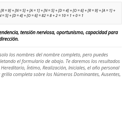
 = 9] + [N = 5] + [A = 1] + [N = 5] + [D = 4] + [O = 6] + [R = 9] + [A = 1] +
[N = 5] + [D = 4] + [O = 6] = 82 = 8 + 2 = 10 = 1 + 0 = 1
endencia, tensión nerviosa, oportunismo, capacidad para
irección.
e solo los nombres del nombre completo, pero puedes
etando el formulario de abajo. Te daremos los resultados
ereditario, Íntimo, Realización, Iniciales, el año personal
a grilla completa sobre los Números Dominantes, Ausentes,