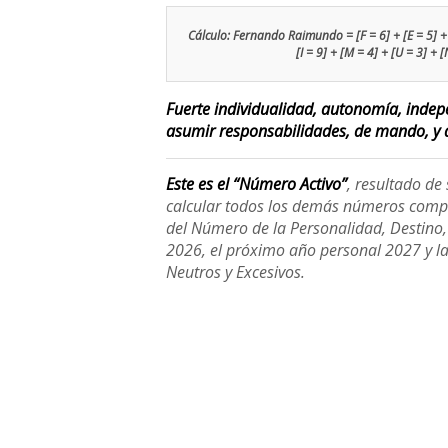
Cálculo: Fernando Raimundo = [F = 6] + [E = 5] + [R
[I = 9] + [M = 4] + [U = 3] + 
Fuerte individualidad, autonomía, indep
asumir responsabilidades, de mando, y d
Este es el “Número Activo”
, resultado d
calcular todos los demás números compl
del Número de la Personalidad, Destino, H
2026, el próximo año personal 2027 y l
Neutros y Excesivos.