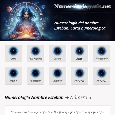
Numerología del nombre
Esteban. Carta numerologica.
?
?
?
3
?
?
?
?
?
?
➔ Número 3
Numerología Nombre Esteban
Cálculo: Esteban = [E = 5] + [S = 1] + [T = 2] + [E = 5] + [B = 2] + [A = 1] +