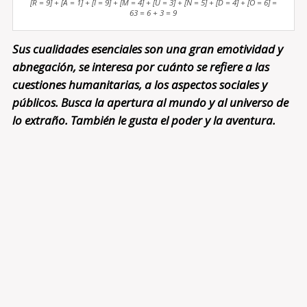
[R = 9] + [A = 1] + [I = 9] + [M = 4] + [U = 3] + [N = 5] + [D = 4] + [O = 6] =
63 = 6 + 3 = 9
Sus cualidades esenciales son una gran emotividad y
abnegación, se interesa por cuánto se refiere a las
cuestiones humanitarias, a los aspectos sociales y
públicos. Busca la apertura al mundo y al universo de
lo extraño. También le gusta el poder y la aventura.