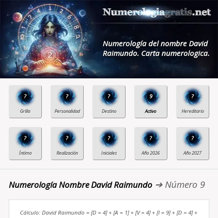
Numerología del nombre David
Raimundo. Carta numerologica.
?
?
?
9
?
?
?
?
?
?
➔ Número 9
Numerología Nombre David Raimundo
Cálculo: David Raimundo = [D = 4] + [A = 1] + [V = 4] + [I = 9] + [D = 4] +