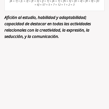
[A = 1] + [L = 3] + [E = 5] + [J = 1] + [A = 1] + [N = 5] + [D = 4] + [R = 9] + [O
= 6] = 57 = 5 + 7 = 12 = 1 + 2 = 3
Afición al estudio, habilidad y adaptabilidad;
capacidad de destacar en todas las actividades
relacionales con la creatividad, la expresión, la
seducción, y la comunicación.