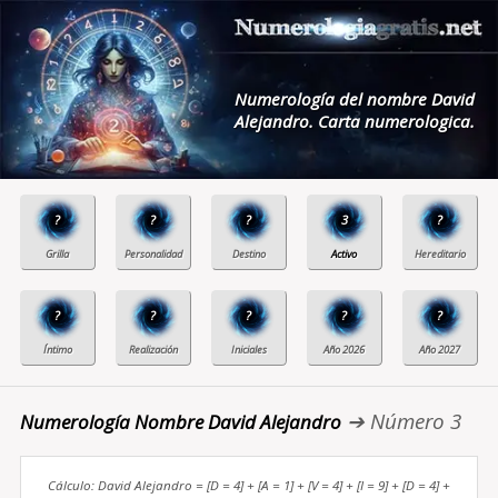
Numerología del nombre David
Alejandro. Carta numerologica.
?
?
?
3
?
?
?
?
?
?
➔ Número 3
Numerología Nombre David Alejandro
Cálculo: David Alejandro = [D = 4] + [A = 1] + [V = 4] + [I = 9] + [D = 4] +