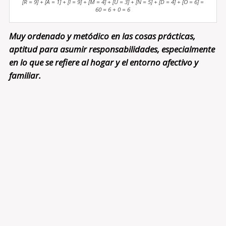
[R = 9] + [A = 1] + [I = 9] + [M = 4] + [U = 3] + [N = 5] + [D = 4] + [O = 6] =
60 = 6 + 0 = 6
Muy ordenado y metódico en las cosas prácticas,
aptitud para asumir responsabilidades, especialmente
en lo que se refiere al hogar y el entorno afectivo y
familiar.