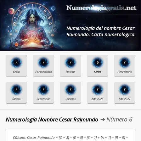
Numerología del nombre Cesar
Raimundo. Carta numerologica.
?
?
?
6
?
?
?
?
?
?
➔ Número 6
Numerología Nombre Cesar Raimundo
Cálculo: Cesar Raimundo = [C = 3] + [E = 5] + [S = 1] + [A = 1] + [R = 9] +