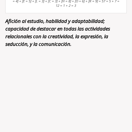
= 4] + [E = 5] + [L = 3] + [C = 3] + [H = 8] + [O = 6] + [R = 9] = 57 = 5 + 7 =
12 = 1 + 2 = 3
Afición al estudio, habilidad y adaptabilidad;
capacidad de destacar en todas las actividades
relacionales con la creatividad, la expresión, la
seducción, y la comunicación.