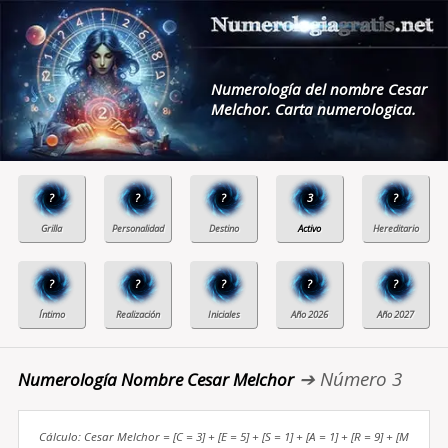
Numerología del nombre Cesar
Melchor. Carta numerologica.
?
?
?
3
?
?
?
?
?
?
➔ Número 3
Numerología Nombre Cesar Melchor
Cálculo: Cesar Melchor = [C = 3] + [E = 5] + [S = 1] + [A = 1] + [R = 9] + [M