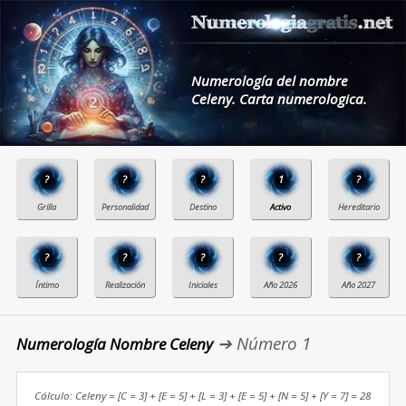
Numerología del nombre
Celeny. Carta numerologica.
?
?
?
1
?
?
?
?
?
?
➔ Número 1
Numerología Nombre Celeny
Cálculo: Celeny = [C = 3] + [E = 5] + [L = 3] + [E = 5] + [N = 5] + [Y = 7] = 28