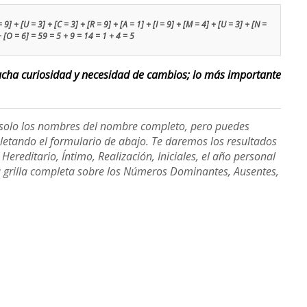
] + [U = 3] + [C = 3] + [R = 9] + [A = 1] + [I = 9] + [M = 4] + [U = 3] + [N =
+ [O = 6] = 59 = 5 + 9 = 14 = 1 + 4 = 5
ucha curiosidad y necesidad de cambios; lo más importante
e solo los nombres del nombre completo, pero puedes
etando el formulario de abajo. Te daremos los resultados
ereditario, Íntimo, Realización, Iniciales, el año personal
a grilla completa sobre los Números Dominantes, Ausentes,